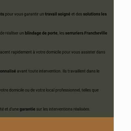
nts
pour vous garantir un
travail soigné
et des
solutions les
de réaliser un
blindage de porte
, les
serruriers Francheville
lacent rapidement à votre domicile pour vous assister dans
sonnalisé
avant toute intervention. Ils travaillent dans le
otre domicile ou de votre local professionnel, telles que
té et d'une
garantie
sur les interventions réalisées.