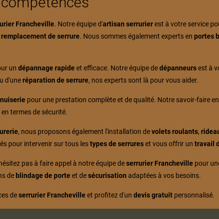
s compétences
urier Francheville
. Notre équipe d'
artisan serrurier
est à votre service p
n
remplacement de serrure
. Nous sommes également experts en
portes 
pour un
dépannage rapide
et efficace. Notre équipe de
dépanneurs
est à v
u d'une
réparation de serrure
, nos experts sont là pour vous aider.
nuiserie
pour une prestation complète et de qualité. Notre savoir-faire e
 en termes de sécurité.
urerie
, nous proposons également l'installation de
volets roulants
,
ridea
és pour intervenir sur tous les
types de serrures
et vous offrir un
travail 
'hésitez pas à faire appel à notre équipe de
serrurier Francheville
pour u
ons de
blindage de porte
et de
sécurisation
adaptées à vos besoins.
ces de
serrurier Francheville
et profitez d'un
devis gratuit
personnalisé.