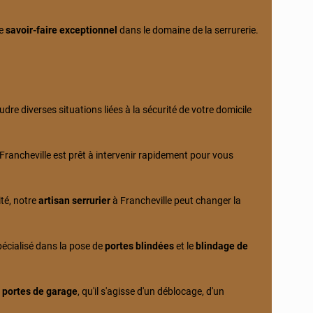
re
savoir-faire exceptionnel
dans le domaine de la serrurerie.
e diverses situations liées à la sécurité de votre domicile
 Francheville est prêt à intervenir rapidement pour vous
ité, notre
artisan serrurier
à Francheville peut changer la
spécialisé dans la pose de
portes blindées
et le
blindage de
x
portes de garage
, qu'il s'agisse d'un déblocage, d'un