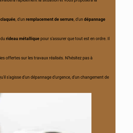
l évaluera rapidement la situation et vous proposera la
 claquée
, d'un
remplacement de serrure
, d'un
dépannage
u du
rideau métallique
pour s'assurer que tout est en ordre. Il
s offertes sur les travaux réalisés. N'hésitez pas à
Qu'il s'agisse d'un dépannage d'urgence, d'un changement de