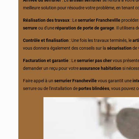
Arrivée du serrurier
: Le
artisan serrurier
se rendra à votre d
meilleure solution pour résoudre votre problème, en tenant 
Réalisation des travaux
: Le
serrurier Francheville
procédera
serrure
ou d'une
réparation de porte de garage
. Il utiliser
Contrôle et finalisation
: Une fois les travaux terminés, le
art
vous donnera également des conseils sur la
sécurisation
de v
Facturation et garantie
: Le
serrurier pas cher
vous présenter
demander un reçu pour votre
assurance habitation
si nécess
Faire appel à un
serrurier Francheville
vous garantit une
int
serrure ou de l'installation de
portes blindées
, vous pouvez co