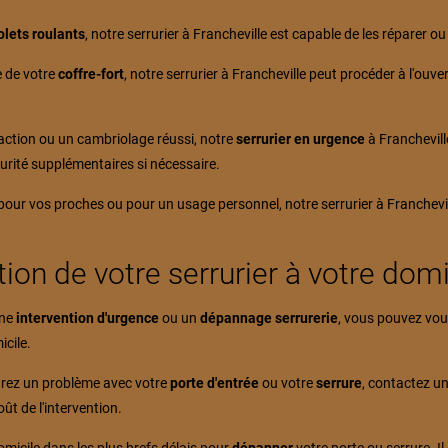
olets roulants
, notre serrurier à Francheville est capable de les réparer 
e de votre
coffre-fort
, notre serrurier à Francheville peut procéder à l'ouve
raction ou un cambriolage réussi, notre
serrurier en urgence
à Franchevill
urité supplémentaires si nécessaire.
pour vos proches ou pour un usage personnel, notre serrurier à Franchevi
ion de votre serrurier à votre domi
une
intervention d'urgence
ou un
dépannage serrurerie
, vous pouvez vous
icile.
trez un problème avec votre
porte d'entrée
ou votre
serrure
, contactez u
ût de l'intervention.