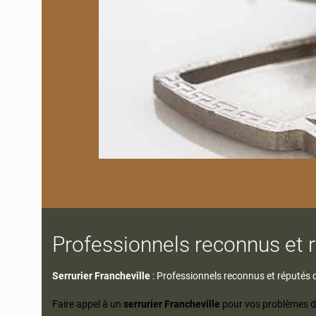
Professionnels reconnus et 
Serrurier Francheville
: Professionnels reconnus et réputés 
Faire appel à un
serrurier Francheville
pour vos problèmes de 