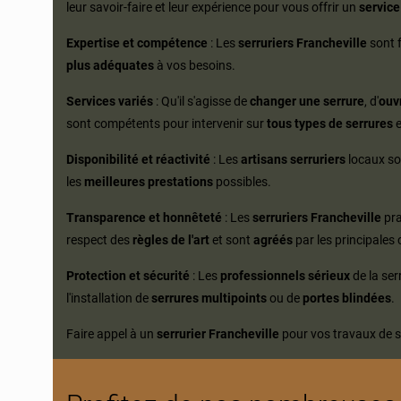
leur savoir-faire et leur expérience pour vous offrir un
service
Expertise et compétence
: Les
serruriers Francheville
sont 
plus adéquates
à vos besoins.
Services variés
: Qu'il s'agisse de
changer une serrure
, d'
ouv
sont compétents pour intervenir sur
tous types de serrures
e
Disponibilité et réactivité
: Les
artisans serruriers
locaux so
les
meilleures prestations
possibles.
Transparence et honnêteté
: Les
serruriers Francheville
pra
respect des
règles de l'art
et sont
agréés
par les principale
Protection et sécurité
: Les
professionnels sérieux
de la ser
l'installation de
serrures multipoints
ou de
portes blindées
.
Faire appel à un
serrurier Francheville
pour vos travaux de se