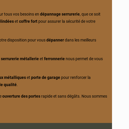
our tous vos besoins en
dépannage serrurerie
, que ce soit
blindées
et
coffre fort
pour assurer la sécurité de votre
otre disposition pour vous
dépanner
dans les meilleurs
n
serrurerie métallerie
et
ferronnerie
nous permet de vous
ux métalliques
et
porte de garage
pour renforcer la
de qualité
.
ne
ouverture des portes
rapide et sans dégâts. Nous sommes