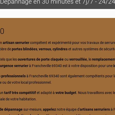
Dépannage en 30 minutes et 7j/7 - 24/2
40
un
artisan serrurier
compétent et expérimenté pour vos travaux de serrure
tière de
portes blindées
,
verrous
,
cylindres
et autres systèmes de sécurit
tels que les
ouvertures de porte claquée
ou
verrouillée
, le
remplacement
e
urgence serrurier
à Francheville 69340 est à votre disposition pour une
i
s professionnels
à Francheville 69340 sont également compétents pour 
e ou de votre local professionnel.
 un
tarif très compétitif
et adapté à
votre budget
. Nous travaillons avec 
le de votre habitation.
 de dépannage
sur-mesure,
appelez
notre équipe d'
artisans serruriers
à F