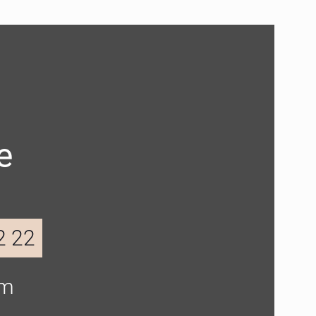
e
2 22
om