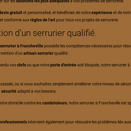
r sur les
solutions les plus adéquates
à vos problèmes de serrurerie.
devis gratuit
et personnalisé, et bénéficiez de notre
expérience
et de not
et conforme aux
règles de l'art
pour tous vos projets de serrurerie.
ion d'un serrurier qualifié.
n
serrurier à Francheville
possède les compétences nécessaires pour résoudr
ervention d'un
artisan serrurier
qualifié :
perdu vos
clefs
ou que votre
porte d'entrée
soit bloquée, notre serrurier à
, cassée, ou si vous souhaitez simplement améliorer votre niveau de sécur
 sécurité
adapté à vos besoins.
votre domicile contre les
cambrioleurs
, notre serrurier à Francheville est 
 professionnels
intervient également pour résoudre les problèmes liés au