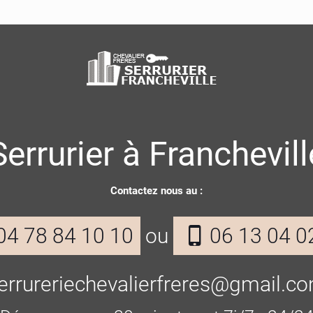
Serrurier à Franchevill
Contactez nous au :
04 78 84 10 10
ou
06 13 04 0
errureriechevalierfreres@gmail.c