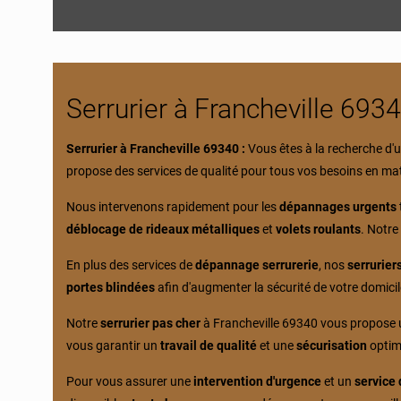
Serrurier à Francheville 693
Serrurier à Francheville 69340 :
Vous êtes à la recherche d'
propose des services de qualité pour tous vos besoins en ma
Nous intervenons rapidement pour les
dépannages urgents
déblocage de rideaux métalliques
et
volets roulants
. Notr
En plus des services de
dépannage serrurerie
, nos
serrurier
portes blindées
afin d'augmenter la sécurité de votre domicil
Notre
serrurier pas cher
à Francheville 69340 vous propose
vous garantir un
travail de qualité
et une
sécurisation
optima
Pour vous assurer une
intervention d'urgence
et un
service