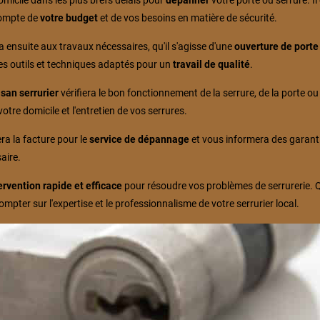
omicile dans les plus brefs délais pour
dépanner
votre porte ou serrure. I
compte de
votre budget
et de vos besoins en matière de sécurité.
 ensuite aux travaux nécessaires, qu'il s'agisse d'une
ouverture de porte
a des outils et techniques adaptés pour un
travail de qualité
.
isan serrurier
vérifiera le bon fonctionnement de la serrure, de la porte o
otre domicile et l'entretien de vos serrures.
a la facture pour le
service de dépannage
et vous informera des garantie
aire.
ervention rapide et efficace
pour résoudre vos problèmes de serrurerie. 
mpter sur l'expertise et le professionnalisme de votre serrurier local.