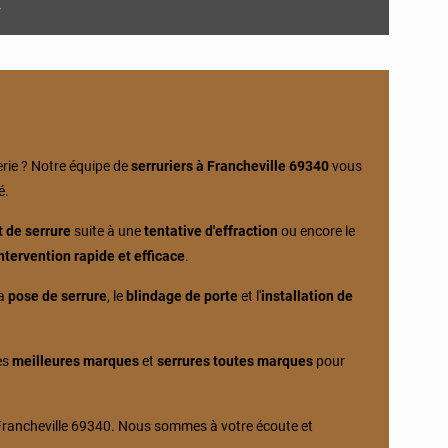
4
rie ? Notre équipe de
serruriers à Francheville 69340
vous
é.
 de serrure
suite à une
tentative d'effraction
ou encore le
ntervention rapide et efficace
.
la
pose de serrure
, le
blindage de porte
et l'
installation de
les
meilleures marques
et
serrures toutes marques
pour
rancheville 69340. Nous sommes à votre écoute et